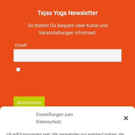
Tejas Yoga Newsletter
So bleibst Du bequem über Kurse und
Veranstaltungen informiert.
Email*
Ja, ich bin einverstanden, dass Tejas Yoga mich per
E-Mail über Veranstaltungen und Aktionen informiert.
Dieses Einverständnis kann ich jederzeit widerrufen. Die
Abmeldung vom Newsletter ist jederzeit möglich. Infos
zu Datenschutz *Pflichtfeld
Einstellungen zum
Datenschutz
So erreichst Du mich:
Ich will transparent sein: Wir verwenden nur wenige Cookies, die