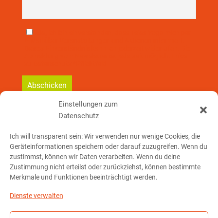
Ja, ich bin einverstanden, dass Tejas Yoga mich per
E-Mail über Veranstaltungen und Aktionen informiert.
Dieses Einverständnis kann ich jederzeit widerrufen. Die
Abmeldung vom Newsletter ist jederzeit möglich. Infos
zu Datenschutz *Pflichtfeld
Einstellungen zum
Datenschutz
So erreichst Du mich:
Ich will transparent sein: Wir verwenden nur wenige Cookies, die
Geräteinformationen speichern oder darauf zuzugreifen. Wenn du
Telefon: 01 76 – 23 78 32 91
zustimmst, können wir Daten verarbeiten. Wenn du deine
Zustimmung nicht erteilst oder zurückziehst, können bestimmte
Merkmale und Funktionen beeinträchtigt werden.
E-Mail schreiben
Dienste verwalten