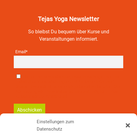
Tejas Yoga Newsletter
So bleibst Du bequem über Kurse und
Veranstaltungen informiert.
Email*
Ja, ich bin einverstanden, dass Tejas Yoga mich per
E-Mail über Veranstaltungen und Aktionen informiert.
Dieses Einverständnis kann ich jederzeit widerrufen. Die
Abmeldung vom Newsletter ist jederzeit möglich. Infos
zu Datenschutz *Pflichtfeld
Einstellungen zum
Datenschutz