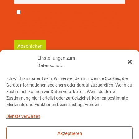
Ja, ich bin einverstanden, dass Tejas Yoga mich per
E-Mail über Veranstaltungen und Aktionen informiert.
Dieses Einverständnis kann ich jederzeit widerrufen. Die
Abmeldung vom Newsletter ist jederzeit möglich. Infos
zu Datenschutz *Pflichtfeld
Einstellungen zum
Datenschutz
So erreichst Du mich:
Ich will transparent sein: Wir verwenden nur wenige Cookies, die
Geräteinformationen speichern oder darauf zuzugreifen. Wenn du
Telefon: 01 76 – 23 78 32 91
zustimmst, können wir Daten verarbeiten. Wenn du deine
Zustimmung nicht erteilst oder zurückziehst, können bestimmte
Merkmale und Funktionen beeinträchtigt werden.
E-Mail schreiben
Dienste verwalten
Akzeptieren