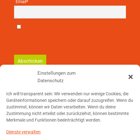
Email*
Ja, ich bin einverstanden, dass Tejas Yoga mich per
E-Mail über Veranstaltungen und Aktionen informiert.
Dieses Einverständnis kann ich jederzeit widerrufen. Die
Abmeldung vom Newsletter ist jederzeit möglich. Infos
zu Datenschutz *Pflichtfeld
Einstellungen zum
Datenschutz
So erreichst Du mich:
Ich will transparent sein: Wir verwenden nur wenige Cookies, die
Geräteinformationen speichern oder darauf zuzugreifen. Wenn du
Telefon: 01 76 – 23 78 32 91
zustimmst, können wir Daten verarbeiten. Wenn du deine
Zustimmung nicht erteilst oder zurückziehst, können bestimmte
Merkmale und Funktionen beeinträchtigt werden.
E-Mail schreiben
Dienste verwalten