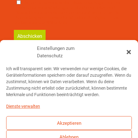
Ja, ich bin einverstanden, dass Tejas Yoga mich per
E-Mail über Veranstaltungen und Aktionen informiert.
Dieses Einverständnis kann ich jederzeit widerrufen. Die
Abmeldung vom Newsletter ist jederzeit möglich. Infos
zu Datenschutz *Pflichtfeld
Einstellungen zum
Datenschutz
So erreichst Du mich:
Ich will transparent sein: Wir verwenden nur wenige Cookies, die
Geräteinformationen speichern oder darauf zuzugreifen. Wenn du
Telefon: 01 76 – 23 78 32 91
zustimmst, können wir Daten verarbeiten. Wenn du deine
Zustimmung nicht erteilst oder zurückziehst, können bestimmte
Merkmale und Funktionen beeinträchtigt werden.
E-Mail schreiben
Dienste verwalten
Akzeptieren
Ablehnen