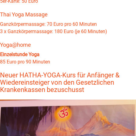
5er-Karte: 50 Euro
Thai Yoga Massage
Ganzkörpermassage: 70 Euro pro 60 Minuten
3 x Ganzkörpermassage: 180 Euro (je 60 Minuten)
Yoga@home
Einzelstunde Yoga
85 Euro pro 90 Minuten
Neuer HATHA-YOGA-Kurs für Anfänger &
Wiedereinsteiger von den Gesetzlichen
Krankenkassen bezuschusst